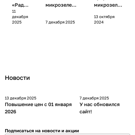
«Радуг
микрозелени:
микрозеле
11
а» —
как показать
нь маш:
декабря
13 октября
микс
продукт во
пошаговое
2025
7 декабря 2025
2024
для
всей красе
руководств
здоров
о
ья
Новости
13 декабря 2025
7 декабря 2025
Повышение цен с 01 января
У нас обновился
2026
сайт!
Подписаться
на новости и акции